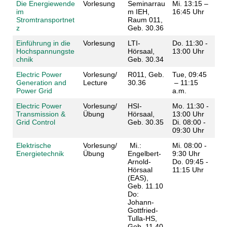
Die Energiewende
Vorlesung
Seminarrau
Mi. 13:15 –
im
m IEH,
16:45 Uhr
Stromtransportnet
Raum 011,
z
Geb. 30.36
Einführung in die
Vorlesung
LTI-
Do. 11:30 -
Hochspannungste
Hörsaal,
13:00 Uhr
chnik
Geb. 30.34
Electric Power
Vorlesung/
R011, Geb.
Tue, 09:45
Generation and
Lecture
30.36
– 11:15
Power Grid
a.m.
Electric Power
Vorlesung/
HSI-
Mo. 11:30 -
Transmission &
Übung
Hörsaal,
13:00 Uhr
Grid Control
Geb. 30.35
Di. 08:00 -
09:30 Uhr
Elektrische
Vorlesung/
Mi.:
Mi. 08:00 -
Energietechnik
Übung
Engelbert-
9:30 Uhr
Arnold-
Do. 09:45 -
Hörsaal
11:15 Uhr
(EAS),
Geb. 11.10
Do:
Johann-
Gottfried-
Tulla-HS,
Geb. 11.40