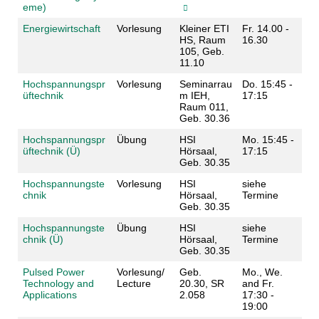
eme)
Energiewirtschaft
Vorlesung
Kleiner ETI
Fr. 14.00 -
HS, Raum
16.30
105, Geb.
11.10
Hochspannungspr
Vorlesung
Seminarrau
Do. 15:45 -
üftechnik
m IEH,
17:15
Raum 011,
Geb. 30.36
Hochspannungspr
Übung
HSI
Mo. 15:45 -
üftechnik (Ü)
Hörsaal,
17:15
Geb. 30.35
Hochspannungste
Vorlesung
HSI
siehe
chnik
Hörsaal,
Termine
Geb. 30.35
Hochspannungste
Übung
HSI
siehe
chnik (Ü)
Hörsaal,
Termine
Geb. 30.35
Pulsed Power
Vorlesung/
Geb.
Mo., We.
Technology and
Lecture
20.30, SR
and Fr.
Applications
2.058
17:30 -
19:00