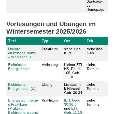
Startseite
der
Homepage
Vorlesungen und Übungen im
Wintersemester 2025/2026
Titel
Typ
Ort
Zeit
Lineare
Praktikum
siehe Ilias-
siehe Ilias-
elektrische Netze
Kurs
Kurs
– Workshop B
Elektrische
Vorlesung
Kleiner ETI
siehe
Energienetze
HS, Raum
Termine
105, Geb.
11.10
Elektrische
Übung
Lichttechni
siehe
Energienetze (Ü)
k-Hörsaal,
Termine
Geb. 30.34
Energietechnische
Praktikum
IEH, Geb.
siehe
s Praktikum
30.36
Termine
(Praktikum
und
ETI,
Elektroenergiesyst
Geb. 11.10