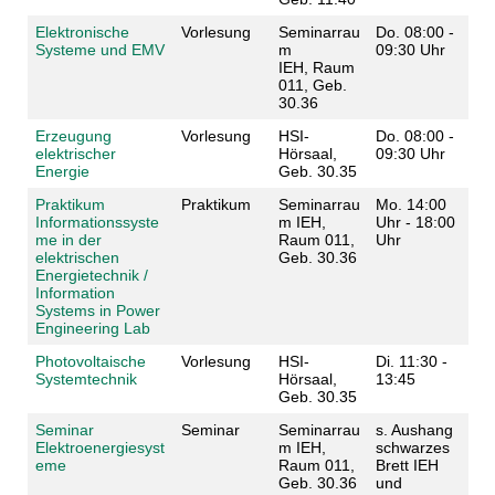
Elektronische
Vorlesung
Seminarrau
Do. 08:00 -
Systeme und EMV
m
09:30 Uhr
IEH, Raum
011, Geb.
30.36
Erzeugung
Vorlesung
HSI-
Do. 08:00 -
elektrischer
Hörsaal,
09:30 Uhr
Energie
Geb. 30.35
Praktikum
Praktikum
Seminarrau
Mo. 14:00
Informationssyste
m IEH,
Uhr - 18:00
me in der
Raum 011,
Uhr
elektrischen
Geb. 30.36
Energietechnik /
Information
Systems in Power
Engineering Lab
Photovoltaische
Vorlesung
HSI-
Di. 11:30 -
Systemtechnik
Hörsaal,
13:45
Geb. 30.35
Seminar
Seminar
Seminarrau
s. Aushang
Elektroenergiesyst
m IEH,
schwarzes
eme
Raum 011,
Brett IEH
Geb. 30.36
und